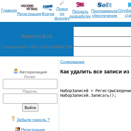
Поиск
Главная
Опубл
Программное
Продать
по
Регистрация
Форум
ст
обеспечение
разработку
форуму
forum1C8.ru
Социальная сеть программистов
Содержание
Как удалить все записи и
Авторизация
Логин:
НаборЗаписей 
=
 РегистрыСведени
Пароль:
НаборЗаписей
.
Записать
(
)
;
Забыли пароль ?
Регистрация