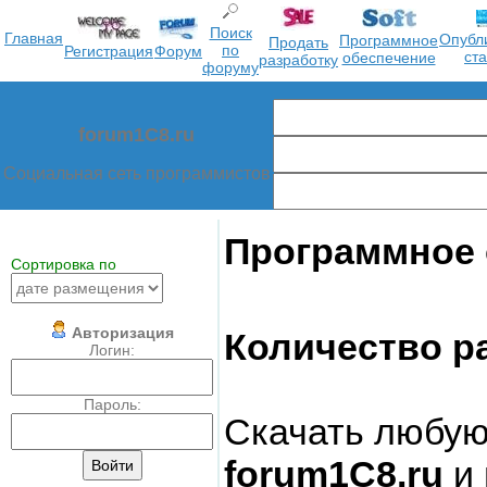
Поиск
Главная
Опубл
Программное
Продать
по
Регистрация
Форум
ст
обеспечение
разработку
форуму
forum1C8.ru
Социальная сеть программистов
Программное 
Сортировка по
Авторизация
Количество ра
Логин:
Пароль:
Скачать любую
forum1C8.ru
и 