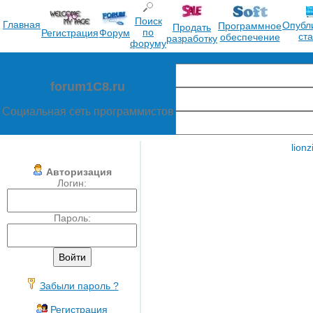
Поиск
Главная
Опубл
Программное
Продать
по
Регистрация
Форум
ст
обеспечение
разработку
форуму
forum1C8.ru
Социальная сеть программистов
lionz
Авторизация
Логин:
Пароль:
Забыли пароль ?
Регистрация