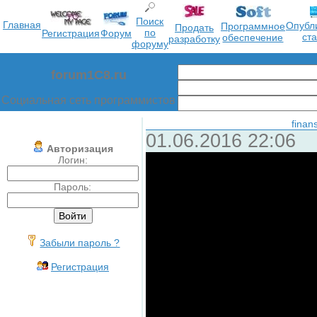
Поиск
Главная
Опубл
Программное
Продать
по
Регистрация
Форум
ст
обеспечение
разработку
форуму
forum1C8.ru
Социальная сеть программистов
finan
01.06.2016 22:06
Авторизация
Логин:
Пароль:
Забыли пароль ?
Регистрация