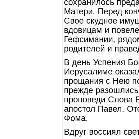
сохранилось пред
Матери. Перед ко
Свое скудное иму
вдовицам и повеле
Гефсимании, рядо
родителей и праве
В день Успения Бо
Иерусалиме оказа
прощания с Нею по
прежде разошлись
проповеди Слова 
апостол Павел. От
Фома.
Вдруг воссиял све