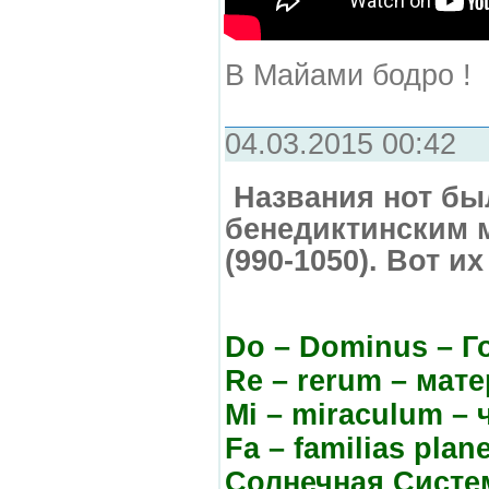
В Майами бодро !
04.03.2015 00:42
Названия нот бы
бенедиктинским 
(990-1050). Вот и
Do – Dominus – Г
Re – rerum – мате
Mi – miraculum – 
Fa – familias рlan
Солнечная Систе