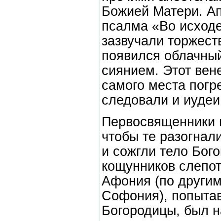
Божией Матери. Ап
псалма «Во исходе
зазвучали торжест
появился облачный
сиянием. Этот вен
самого места погр
следовали и иудеи
Первосвященники 
чтобы те разогнал
и сожгли тело Бог
кощунников слепот
Афония (по други
Софония), попыта
Богородицы, был н