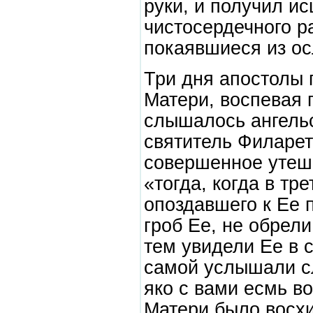
руки, и получил и
чистосердечного р
покаявшиеся из о
Три дня апостолы 
Матери, воспевая 
слышалось ангельс
святитель Филарет
совершенное утеш
«тогда, когда в тр
опоздавшего к Ее
гроб Ее, не обрели
тем увидели Ее в 
самой услышали с
яко с вами есмь в
Матери было восхи