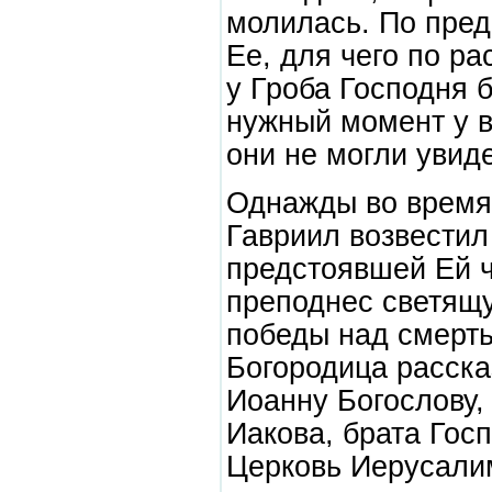
молилась. По пред
Ее, для чего по р
у Гроба Господня 
нужный момент у в
они не могли увид
Однажды во время
Гавриил возвестил
предстоявшей Ей ч
преподнес светящ
победы над смерть
Богородица расск
Иоанну Богослову, 
Иакова, брата Госп
Церковь Иерусалим