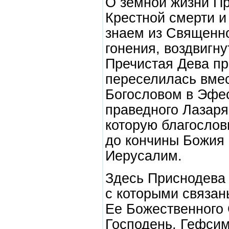
О земной жизни П
Крестной смерти 
знаем из Священно
гонения, воздвигн
Пречистая Дева п
переселилась вме
Богословом в Эфе
праведного Лазаря
которую благослов
до кончины Божия 
Иерусалим.
Здесь Приснодева 
с которыми связан
Ее Божественного 
Господень, Гефсим