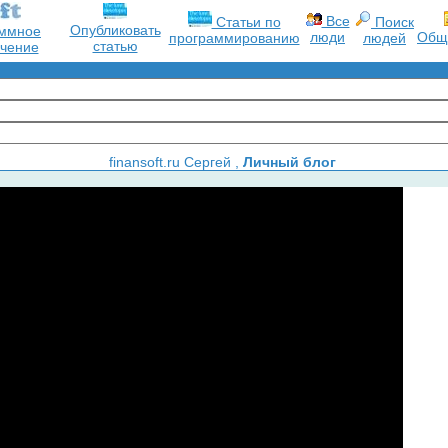
Все
Статьи по
Поиск
Опубликовать
ммное
люди
Общ
программированию
людей
статью
чение
finansoft.ru Сергей ,
Личный блог