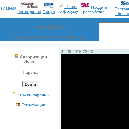
Поиск
Продать
Главная
Програ
по форуму
Регистрация
Форум
разработку
обеспе
forum1C8.ru
Социальная сеть программистов
01.06.2016 22:06
Авторизация
Логин:
Пароль:
Забыли пароль ?
Регистрация