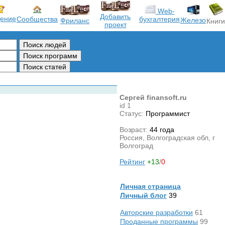
Web-
Добавить
ение
Сообщества
бухгалтерия
Железо
Фриланс
Книги
проект
Сергей finansoft.ru
id 1
Статус:
Программист
Возраст:
44 года
Россия, Волгоградская обл, г
Волгоград
Рейтинг
+13
/
0
Личная страница
Личный блог
39
Авторские разработки
61
Проданные программы
99